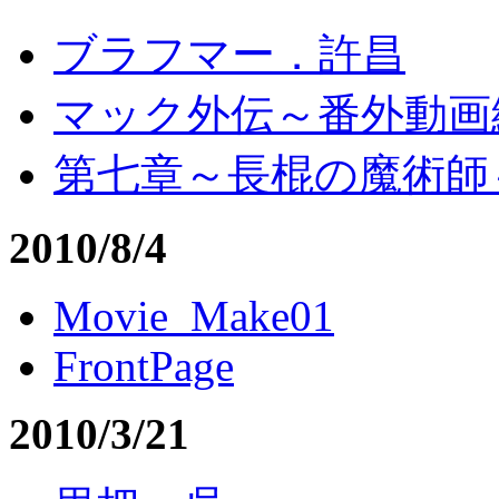
ブラフマー．許昌
マック外伝～番外動画
第七章～長棍の魔術師
2010/8/4
Movie_Make01
FrontPage
2010/3/21