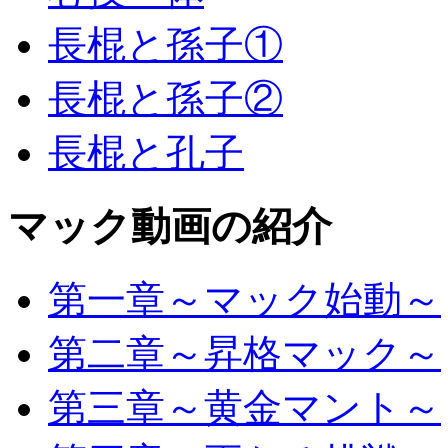
長棍と孫子①
長棍と孫子②
長棍と孔子
マック動画の紹介
第一章～マック始動～
第二章～昇格マック～
第三章～黄金マント～