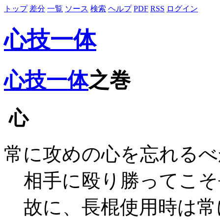
トップ
差分
一覧
ソース
検索
ヘルプ
PDF
RSS
ログイン
心技一体
心技一体
之巻
心
常に攻めの心を忘れるべ
相手に殴り勝ってこそ
故に、長棍使用時は常