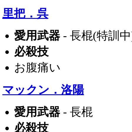
里把．呉
愛用武器
- 長棍(特訓中
必殺技
お腹痛い
マックン．洛陽
愛用武器
- 長棍
必殺技