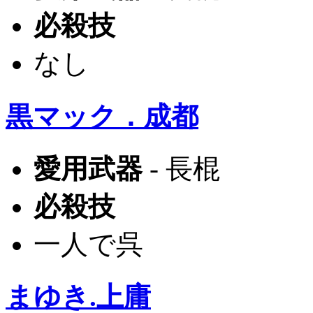
必殺技
なし
黒マック．成都
愛用武器
- 長棍
必殺技
一人で呉
まゆき.上庸