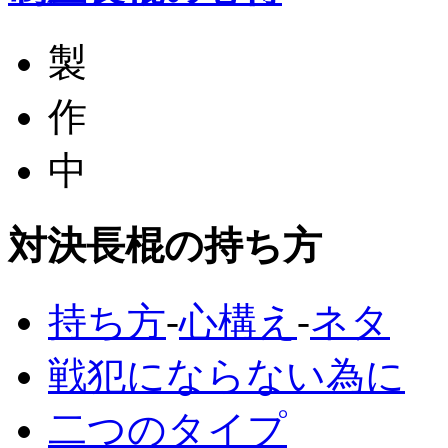
製
作
中
対決長棍の持ち方
持ち方
-
心構え
-
ネタ
戦犯にならない為に
二つのタイプ