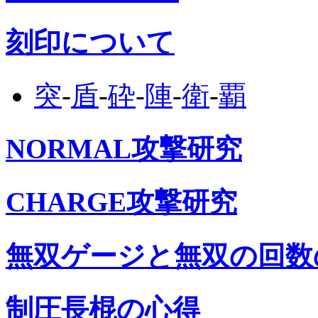
刻印について
突
-
盾
-
砕
-
陣
-
衛
-
覇
NORMAL攻撃研究
CHARGE攻撃研究
無双ゲージと無双の回数
制圧長棍の心得