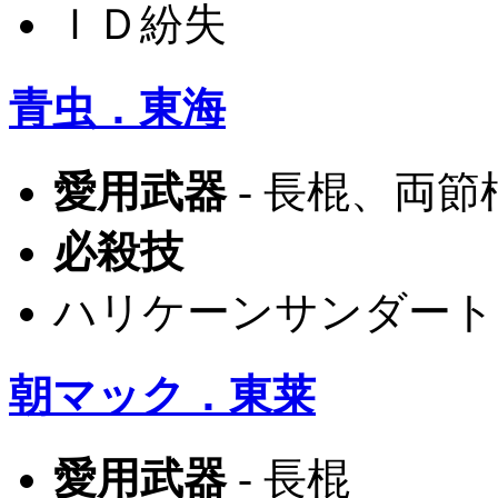
ＩＤ紛失
青虫．東海
愛用武器
- 長棍、両節
必殺技
ハリケーンサンダート
朝マック．東莱
愛用武器
- 長棍