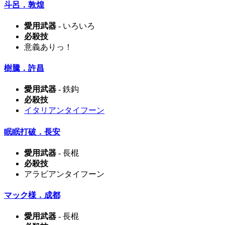
斗呂．敦煌
愛用武器
- いろいろ
必殺技
意義ありっ！
樹騰．許昌
愛用武器
- 鉄鈎
必殺技
イタリアンタイフーン
眠眠打破．長安
愛用武器
- 長棍
必殺技
アラビアンタイフーン
マック様．成都
愛用武器
- 長棍