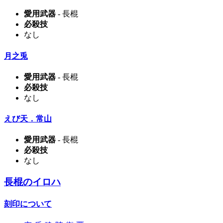
愛用武器
- 長棍
必殺技
なし
月之兎
愛用武器
- 長棍
必殺技
なし
えび天．常山
愛用武器
- 長棍
必殺技
なし
長棍のイロハ
刻印について