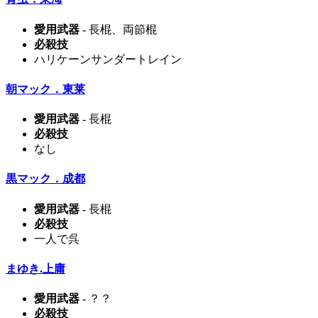
愛用武器
- 長棍、両節棍
必殺技
ハリケーンサンダートレイン
朝マック．東莱
愛用武器
- 長棍
必殺技
なし
黒マック．成都
愛用武器
- 長棍
必殺技
一人で呉
まゆき.上庸
愛用武器
- ？？
必殺技