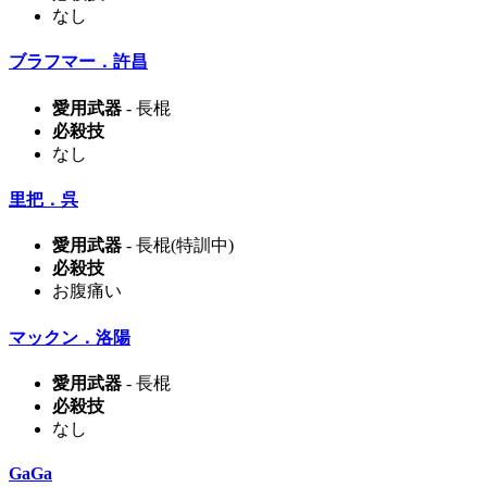
なし
ブラフマー．許昌
愛用武器
- 長棍
必殺技
なし
里把．呉
愛用武器
- 長棍(特訓中)
必殺技
お腹痛い
マックン．洛陽
愛用武器
- 長棍
必殺技
なし
GaGa