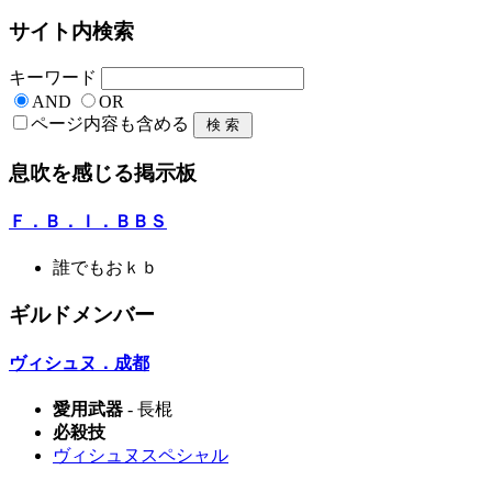
サイト内検索
キーワード
AND
OR
ページ内容も含める
息吹を感じる掲示板
Ｆ．Ｂ．Ｉ．ＢＢＳ
誰でもおｋｂ
ギルドメンバー
ヴィシュヌ．成都
愛用武器
- 長棍
必殺技
ヴィシュヌスペシャル