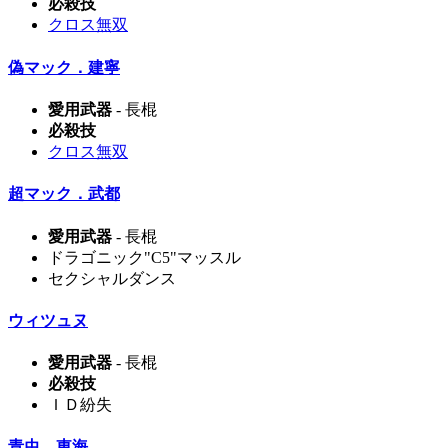
必殺技
クロス無双
偽マック．建寧
愛用武器
- 長棍
必殺技
クロス無双
超マック．武都
愛用武器
- 長棍
ドラゴニック"C5"マッスル
セクシャルダンス
ウィツュヌ
愛用武器
- 長棍
必殺技
ＩＤ紛失
青虫．東海