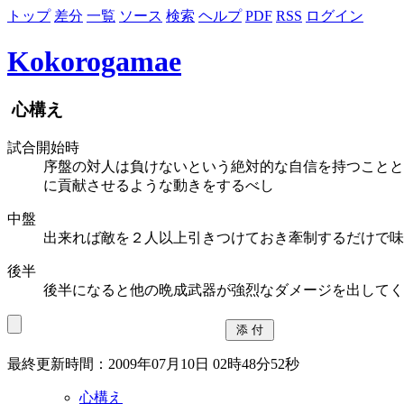
トップ
差分
一覧
ソース
検索
ヘルプ
PDF
RSS
ログイン
Kokorogamae
心構え
試合開始時
序盤の対人は負けないという絶対的な自信を持つことと
に貢献させるような動きをするべし
中盤
出来れば敵を２人以上引きつけておき牽制するだけで味
後半
後半になると他の晩成武器が強烈なダメージを出してく
最終更新時間：2009年07月10日 02時48分52秒
心構え